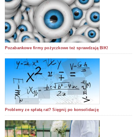
Pozabankowe firmy pożyczkowe też sprawdzają BIK!
Problemy ze spłatą rat? Sięgnij po konsolidację